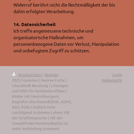
Widerruf berührt nicht die Rechtmäßigkeit der bis
dahin erfolgten Verarbeitung.
14. Datensicherheit
Ich treffe angemessene technische und
organisatorische Maßnahmen, um
personenbezogene Daten vor Verlust, Manipulation
und unbefugtem Zugriff zu schützen.
Druckversion
|
Sitemap
Login
2025 Foxsense | Desiree Fuchs |
Webansicht
LilaLiebe® Beratung | Lösungen
und Hilfe für Familienkonflikte |
Kinder mit Neurodivergenz
begleiten (Hochsensibilität, ADHS,
ADS, PDA) | Endlich mehr
Leichtigkeit in deinem Leben! Mit
der Giraffensprache | Mit der
Gewaltfreien Kommunikation zu
mehr Verbindung kommen!